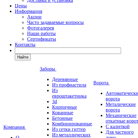
Доставка и установка
Цены
Информация
Акции
Часто задаваемые вопросы
Фотогалерея
Наши работы
Сертификаты
Контакты
Найти
Заборы
Деревянные
Ворота
Из профнастила
Из
Автоматическ
евроштакетника
ворота
3d
Металические
Кирпичные
ворота
Кованные
Механические
Бетонные
откатные воро
Комбинированные
С калиткой
Компания
Из сетки гиттер
Для частного
Из металлических
О
дома