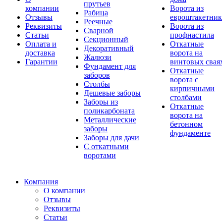
прутьев
компании
Ворота из
Рабица
Отзывы
евроштакетник
Реечные
Реквизиты
Ворота из
Сварной
Статьи
профнастила
Секционный
Оплата и
Откатные
Декоративный
доставка
ворота на
Жалюзи
Гарантии
винтовых свая
Фундамент для
Откатные
заборов
ворота с
Столбы
кирпичными
Дешевые заборы
столбами
Заборы из
Откатные
поликарбоната
ворота на
Металлические
бетонном
заборы
фундаменте
Заборы для дачи
С откатными
воротами
Компания
О компании
Отзывы
Реквизиты
Статьи