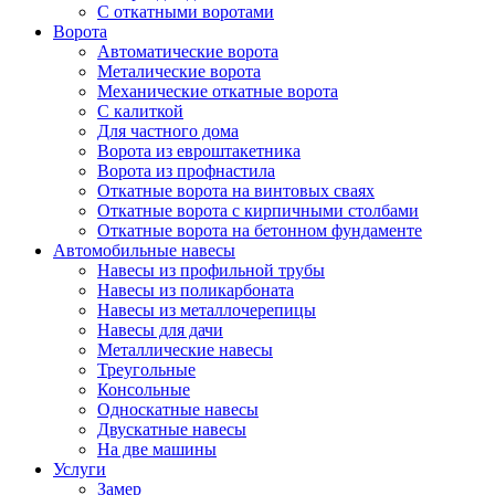
С откатными воротами
Ворота
Автоматические ворота
Металические ворота
Механические откатные ворота
С калиткой
Для частного дома
Ворота из евроштакетника
Ворота из профнастила
Откатные ворота на винтовых сваях
Откатные ворота с кирпичными столбами
Откатные ворота на бетонном фундаменте
Автомобильные навесы
Навесы из профильной трубы
Навесы из поликарбоната
Навесы из металлочерепицы
Навесы для дачи
Металлические навесы
Треугольные
Консольные
Односкатные навесы
Двускатные навесы
На две машины
Услуги
Замер