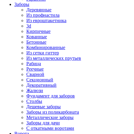
Заборы
Деревянные
Из профнастила
Из евроштакетника
3d
Кирпичные
Кованные
Бетонные
Комбинированные
Из сетки гиттер
Из металлических прутьев
Рабица
Реечные
Сварной
Секционный
Декоративный
Жалюзи
Фундамент для заборов
Столбы
Дешевые заборы
Заборы из поликарбоната
Металлические заборы
Заборы для дачи
С откатными воротами
Ворота