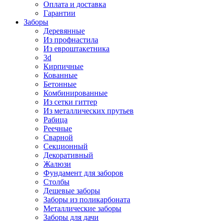
Оплата и доставка
Гарантии
Заборы
Деревянные
Из профнастила
Из евроштакетника
3d
Кирпичные
Кованные
Бетонные
Комбинированные
Из сетки гиттер
Из металлических прутьев
Рабица
Реечные
Сварной
Секционный
Декоративный
Жалюзи
Фундамент для заборов
Столбы
Дешевые заборы
Заборы из поликарбоната
Металлические заборы
Заборы для дачи