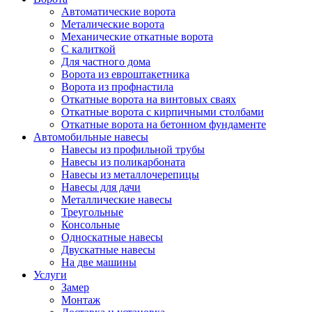
Автоматические ворота
Металические ворота
Механические откатные ворота
С калиткой
Для частного дома
Ворота из евроштакетника
Ворота из профнастила
Откатные ворота на винтовых сваях
Откатные ворота с кирпичными столбами
Откатные ворота на бетонном фундаменте
Автомобильные навесы
Навесы из профильной трубы
Навесы из поликарбоната
Навесы из металлочерепицы
Навесы для дачи
Металлические навесы
Треугольные
Консольные
Односкатные навесы
Двускатные навесы
На две машины
Услуги
Замер
Монтаж