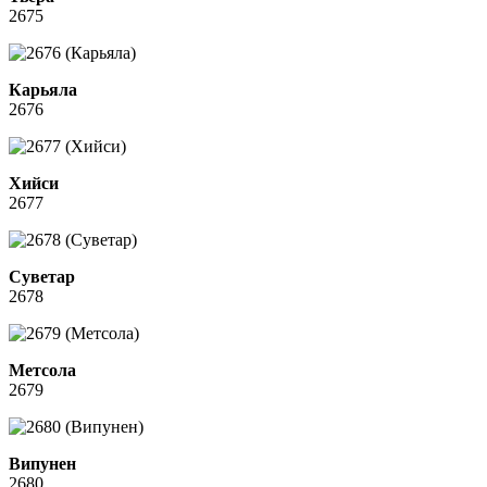
2675
Карьяла
2676
Хийси
2677
Суветар
2678
Метсола
2679
Випунен
2680