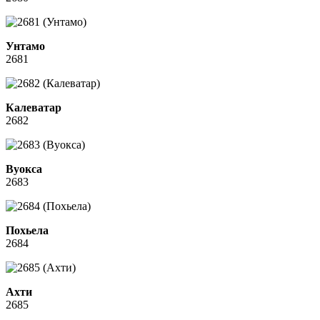
Унтамо
2681
Калеватар
2682
Вуокса
2683
Похьела
2684
Ахти
2685