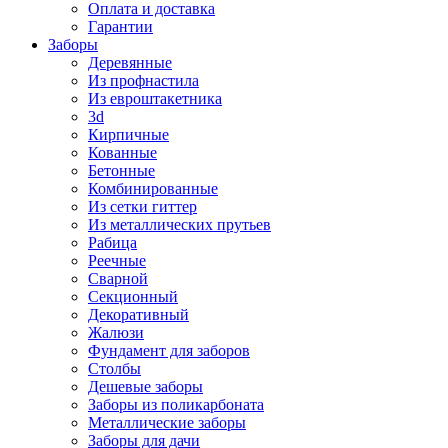
Оплата и доставка
Гарантии
Заборы
Деревянные
Из профнастила
Из евроштакетника
3d
Кирпичные
Кованные
Бетонные
Комбинированные
Из сетки гиттер
Из металлических прутьев
Рабица
Реечные
Сварной
Секционный
Декоративный
Жалюзи
Фундамент для заборов
Столбы
Дешевые заборы
Заборы из поликарбоната
Металлические заборы
Заборы для дачи