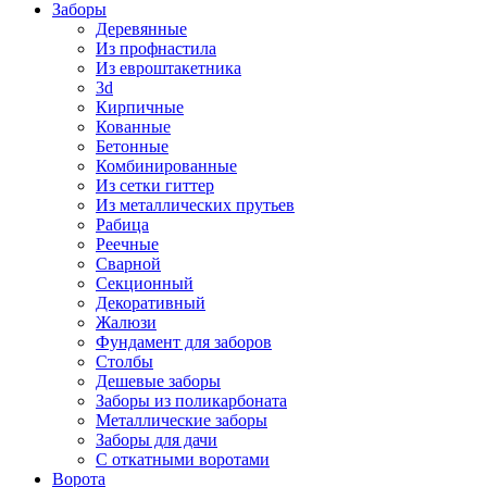
Заборы
Деревянные
Из профнастила
Из евроштакетника
3d
Кирпичные
Кованные
Бетонные
Комбинированные
Из сетки гиттер
Из металлических прутьев
Рабица
Реечные
Сварной
Секционный
Декоративный
Жалюзи
Фундамент для заборов
Столбы
Дешевые заборы
Заборы из поликарбоната
Металлические заборы
Заборы для дачи
С откатными воротами
Ворота