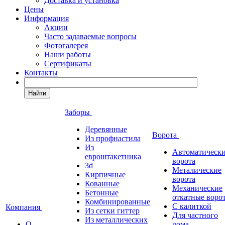
Доставка и установка
Цены
Информация
Акции
Часто задаваемые вопросы
Фотогалерея
Наши работы
Сертификаты
Контакты
Найти
Заборы
Деревянные
Ворота
Из профнастила
Из
Автоматическ
евроштакетника
ворота
3d
Металические
Кирпичные
ворота
Кованные
Механические
Бетонные
откатные воро
Комбинированные
С калиткой
Компания
Из сетки гиттер
Для частного
Из металлических
О
дома