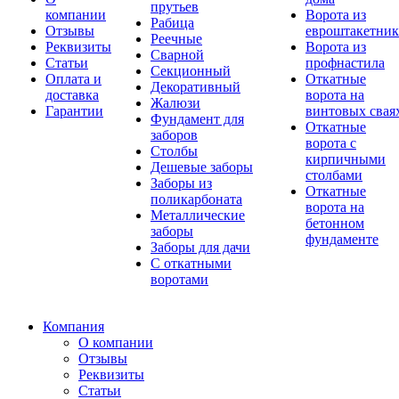
прутьев
компании
Ворота из
Рабица
Отзывы
евроштакетник
Реечные
Реквизиты
Ворота из
Сварной
Статьи
профнастила
Секционный
Оплата и
Откатные
Декоративный
доставка
ворота на
Жалюзи
Гарантии
винтовых свая
Фундамент для
Откатные
заборов
ворота с
Столбы
кирпичными
Дешевые заборы
столбами
Заборы из
Откатные
поликарбоната
ворота на
Металлические
бетонном
заборы
фундаменте
Заборы для дачи
С откатными
воротами
Компания
О компании
Отзывы
Реквизиты
Статьи