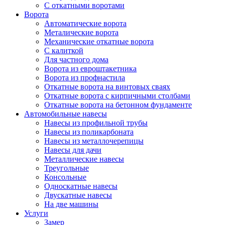
С откатными воротами
Ворота
Автоматические ворота
Металические ворота
Механические откатные ворота
С калиткой
Для частного дома
Ворота из евроштакетника
Ворота из профнастила
Откатные ворота на винтовых сваях
Откатные ворота с кирпичными столбами
Откатные ворота на бетонном фундаменте
Автомобильные навесы
Навесы из профильной трубы
Навесы из поликарбоната
Навесы из металлочерепицы
Навесы для дачи
Металлические навесы
Треугольные
Консольные
Односкатные навесы
Двускатные навесы
На две машины
Услуги
Замер