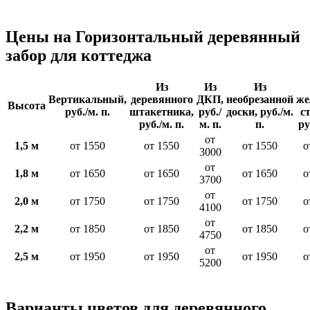
Цены на Горизонтальный деревянный
забор для коттеджа
Из
Из
Из
Вертикальный,
деревянного
ДКП,
необрезанной
же
Высота
руб./м. п.
штакетника,
руб./
доски, руб./м.
с
руб./м. п.
м. п.
п.
ру
от
1,5 м
от 1550
от 1550
от 1550
о
3000
от
1,8 м
от 1650
от 1650
от 1650
о
3700
от
2,0 м
от 1750
от 1750
от 1750
о
4100
от
2,2 м
от 1850
от 1850
от 1850
о
4750
от
2,5 м
от 1950
от 1950
от 1950
о
5200
Варианты цветов для деревянного