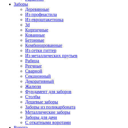
Заборы
Деревянные
Из профнастила
Из евроштакетника
3d
Кирпичные
Кованные
Бетонные
Комбинированные
Из сетки гиттер
Из металлических прутьев
Рабица
Реечные
Сварной
Секционный
Декоративный
Жалюзи
Фундамент для заборов
Столбы
Дешевые заборы
Заборы из поликарбоната
Металлические заборы
Заборы для дачи
С откатными воротами
Ворота