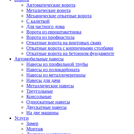
Автоматические ворота
Металические ворота
Механические откатные ворота
С калиткой
Для частного дома
Ворота из евроштакетника
Ворота из профнастила
Откатные ворота на винтовых сваях
Откатные ворота с кирпичными столбами
Откатные ворота на бетонном фундаменте
Автомобильные навесы
Навесы из профильной трубы
Навесы из поликарбоната
Навесы из металлочерепицы
Навесы для дачи
Металлические навесы
Треугольные
Консольные
Односкатные навесы
Двускатные навесы
На две машины
Услуги
Замер
Монтаж