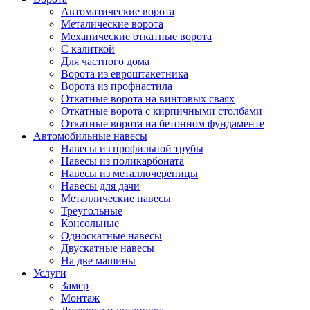
Автоматические ворота
Металические ворота
Механические откатные ворота
С калиткой
Для частного дома
Ворота из евроштакетника
Ворота из профнастила
Откатные ворота на винтовых сваях
Откатные ворота с кирпичными столбами
Откатные ворота на бетонном фундаменте
Автомобильные навесы
Навесы из профильной трубы
Навесы из поликарбоната
Навесы из металлочерепицы
Навесы для дачи
Металлические навесы
Треугольные
Консольные
Односкатные навесы
Двускатные навесы
На две машины
Услуги
Замер
Монтаж