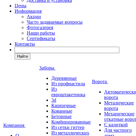
Доставка и установка
Цены
Информация
Акции
Часто задаваемые вопросы
Фотогалерея
Наши работы
Сертификаты
Контакты
Найти
Заборы
Деревянные
Ворота
Из профнастила
Из
Автоматическ
евроштакетника
ворота
3d
Металические
Кирпичные
ворота
Кованные
Механические
Бетонные
откатные воро
Комбинированные
С калиткой
Компания
Из сетки гиттер
Для частного
Из металлических
О
дома