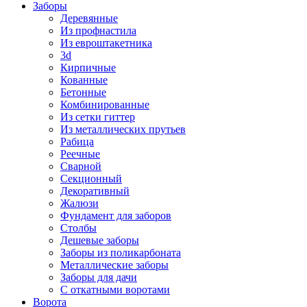
Заборы
Деревянные
Из профнастила
Из евроштакетника
3d
Кирпичные
Кованные
Бетонные
Комбинированные
Из сетки гиттер
Из металлических прутьев
Рабица
Реечные
Сварной
Секционный
Декоративный
Жалюзи
Фундамент для заборов
Столбы
Дешевые заборы
Заборы из поликарбоната
Металлические заборы
Заборы для дачи
С откатными воротами
Ворота