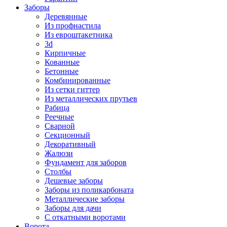
Заборы
Деревянные
Из профнастила
Из евроштакетника
3d
Кирпичные
Кованные
Бетонные
Комбинированные
Из сетки гиттер
Из металлических прутьев
Рабица
Реечные
Сварной
Секционный
Декоративный
Жалюзи
Фундамент для заборов
Столбы
Дешевые заборы
Заборы из поликарбоната
Металлические заборы
Заборы для дачи
С откатными воротами
Ворота