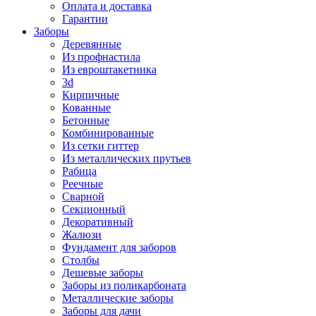
Оплата и доставка
Гарантии
Заборы
Деревянные
Из профнастила
Из евроштакетника
3d
Кирпичные
Кованные
Бетонные
Комбинированные
Из сетки гиттер
Из металлических прутьев
Рабица
Реечные
Сварной
Секционный
Декоративный
Жалюзи
Фундамент для заборов
Столбы
Дешевые заборы
Заборы из поликарбоната
Металлические заборы
Заборы для дачи