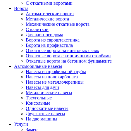
С откатными воротами
Ворота
Автоматические ворота
Металические ворота
Механические откатные ворота
С калиткой
Для частного дома
Ворота из евроштакетника
Ворота из профнастила
Откатные ворота на винтовых сваях
Откатные ворота с кирпичными столбами
Откатные ворота на бетонном фундаменте
Автомобильные навесы
Навесы из профильной трубы
Навесы из поликарбоната
Навесы из металлочерепицы
Навесы для дачи
Металлические навесы
Треугольные
Консольные
Односкатные навесы
Двускатные навесы
На две машины
Услуги
Замер