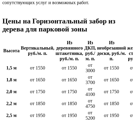
сопутствующих услуг и возможных работ.
Цены на Горизонтальный забор из
дерева для парковой зоны
Из
Из
Из
Вертикальный,
деревянного
ДКП,
необрезанной
же
Высота
руб./м. п.
штакетника,
руб./
доски, руб./м.
с
руб./м. п.
м. п.
п.
ру
от
1,5 м
от 1550
от 1550
от 1550
о
3000
от
1,8 м
от 1650
от 1650
от 1650
о
3700
от
2,0 м
от 1750
от 1750
от 1750
о
4100
от
2,2 м
от 1850
от 1850
от 1850
о
4750
от
2,5 м
от 1950
от 1950
от 1950
о
5200