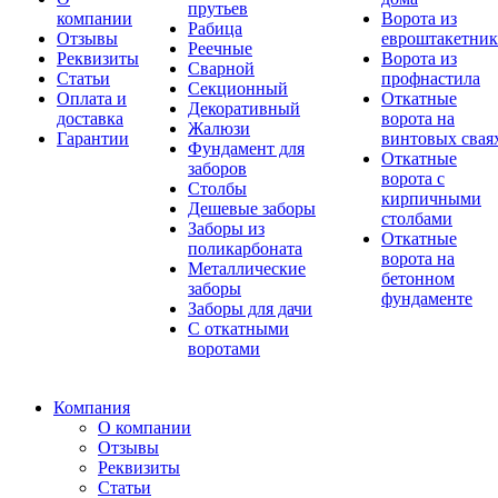
прутьев
компании
Ворота из
Рабица
Отзывы
евроштакетник
Реечные
Реквизиты
Ворота из
Сварной
Статьи
профнастила
Секционный
Оплата и
Откатные
Декоративный
доставка
ворота на
Жалюзи
Гарантии
винтовых свая
Фундамент для
Откатные
заборов
ворота с
Столбы
кирпичными
Дешевые заборы
столбами
Заборы из
Откатные
поликарбоната
ворота на
Металлические
бетонном
заборы
фундаменте
Заборы для дачи
С откатными
воротами
Компания
О компании
Отзывы
Реквизиты
Статьи