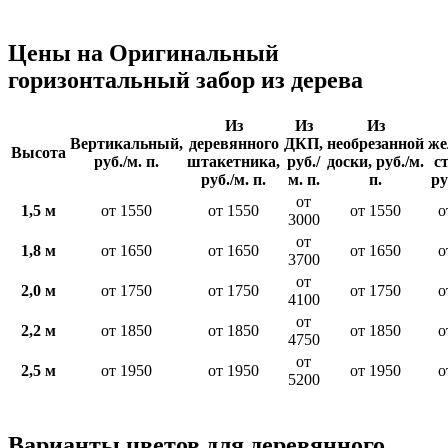
Цены на Оригинальный
горизонтальный забор из дерева
Из
Из
Из
Вертикальный,
деревянного
ДКП,
необрезанной
же
Высота
руб./м. п.
штакетника,
руб./
доски, руб./м.
с
руб./м. п.
м. п.
п.
ру
от
1,5 м
от 1550
от 1550
от 1550
о
3000
от
1,8 м
от 1650
от 1650
от 1650
о
3700
от
2,0 м
от 1750
от 1750
от 1750
о
4100
от
2,2 м
от 1850
от 1850
от 1850
о
4750
от
2,5 м
от 1950
от 1950
от 1950
о
5200
Варианты цветов для деревянного