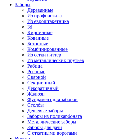
Заборы
Деревянные
Из профнастила
Из евроштакетника
3d
Кирпичные
Кованные
Бетонные
Комбинированные
Из сетки гиттер
Из металлических прутьев
Рабица
Реечные
Сварной
Секционный
Декоративный
Жалюзи
Фундамент для заборов
Столбы
Дешевые заборы
Заборы из поликарбоната
Металлические заборы
Заборы для дачи
С откатными воротами
Ворота