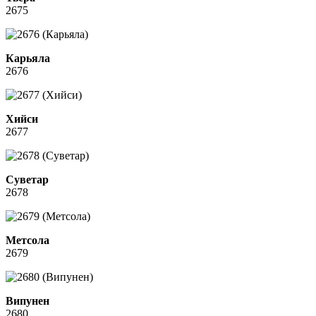
2675
Карьяла
2676
Хийси
2677
Суветар
2678
Метсола
2679
Випунен
2680