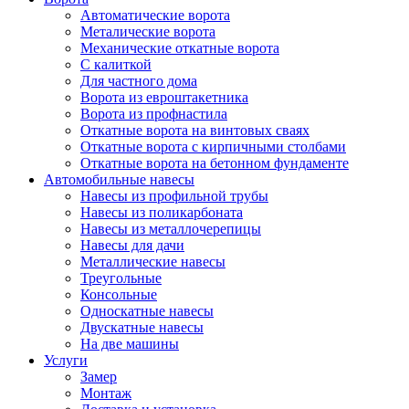
Автоматические ворота
Металические ворота
Механические откатные ворота
С калиткой
Для частного дома
Ворота из евроштакетника
Ворота из профнастила
Откатные ворота на винтовых сваях
Откатные ворота с кирпичными столбами
Откатные ворота на бетонном фундаменте
Автомобильные навесы
Навесы из профильной трубы
Навесы из поликарбоната
Навесы из металлочерепицы
Навесы для дачи
Металлические навесы
Треугольные
Консольные
Односкатные навесы
Двускатные навесы
На две машины
Услуги
Замер
Монтаж