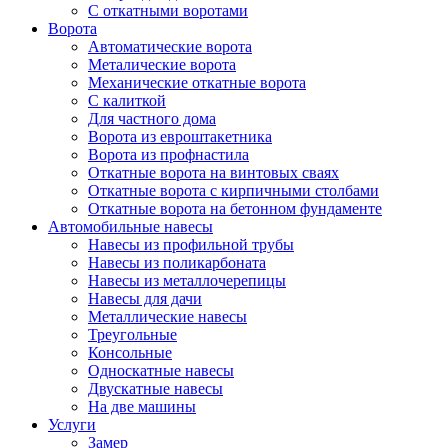
С откатными воротами
Ворота
Автоматические ворота
Металические ворота
Механические откатные ворота
С калиткой
Для частного дома
Ворота из евроштакетника
Ворота из профнастила
Откатные ворота на винтовых сваях
Откатные ворота с кирпичными столбами
Откатные ворота на бетонном фундаменте
Автомобильные навесы
Навесы из профильной трубы
Навесы из поликарбоната
Навесы из металлочерепицы
Навесы для дачи
Металлические навесы
Треугольные
Консольные
Односкатные навесы
Двускатные навесы
На две машины
Услуги
Замер