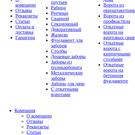
прутьев
компании
Ворота из
Рабица
Отзывы
евроштакетник
Реечные
Реквизиты
Ворота из
Сварной
Статьи
профнастила
Секционный
Оплата и
Откатные
Декоративный
доставка
ворота на
Жалюзи
Гарантии
винтовых свая
Фундамент для
Откатные
заборов
ворота с
Столбы
кирпичными
Дешевые заборы
столбами
Заборы из
Откатные
поликарбоната
ворота на
Металлические
бетонном
заборы
фундаменте
Заборы для дачи
С откатными
воротами
Компания
О компании
Отзывы
Реквизиты
Статьи