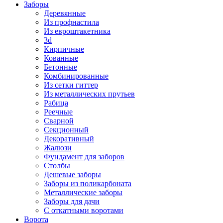
Заборы
Деревянные
Из профнастила
Из евроштакетника
3d
Кирпичные
Кованные
Бетонные
Комбинированные
Из сетки гиттер
Из металлических прутьев
Рабица
Реечные
Сварной
Секционный
Декоративный
Жалюзи
Фундамент для заборов
Столбы
Дешевые заборы
Заборы из поликарбоната
Металлические заборы
Заборы для дачи
С откатными воротами
Ворота