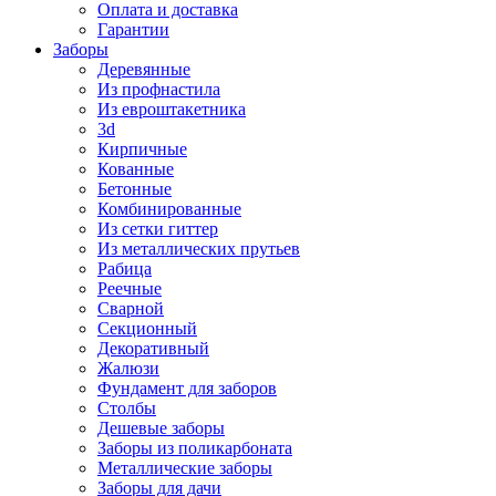
Оплата и доставка
Гарантии
Заборы
Деревянные
Из профнастила
Из евроштакетника
3d
Кирпичные
Кованные
Бетонные
Комбинированные
Из сетки гиттер
Из металлических прутьев
Рабица
Реечные
Сварной
Секционный
Декоративный
Жалюзи
Фундамент для заборов
Столбы
Дешевые заборы
Заборы из поликарбоната
Металлические заборы
Заборы для дачи