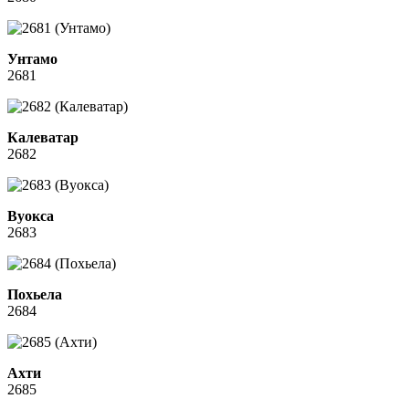
Унтамо
2681
Калеватар
2682
Вуокса
2683
Похьела
2684
Ахти
2685