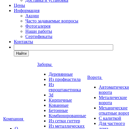
Доставка и установка
Цены
Информация
Акции
Часто задаваемые вопросы
Фотогалерея
Наши работы
Сертификаты
Контакты
Найти
Заборы
Деревянные
Ворота
Из профнастила
Из
Автоматическ
евроштакетника
ворота
3d
Металические
Кирпичные
ворота
Кованные
Механические
Бетонные
откатные воро
Комбинированные
С калиткой
Компания
Из сетки гиттер
Для частного
Из металлических
О
дома