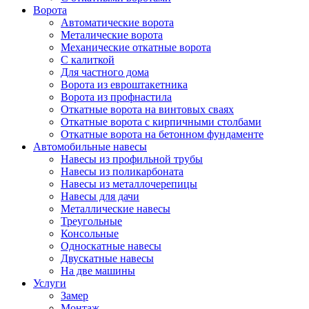
Ворота
Автоматические ворота
Металические ворота
Механические откатные ворота
С калиткой
Для частного дома
Ворота из евроштакетника
Ворота из профнастила
Откатные ворота на винтовых сваях
Откатные ворота с кирпичными столбами
Откатные ворота на бетонном фундаменте
Автомобильные навесы
Навесы из профильной трубы
Навесы из поликарбоната
Навесы из металлочерепицы
Навесы для дачи
Металлические навесы
Треугольные
Консольные
Односкатные навесы
Двускатные навесы
На две машины
Услуги
Замер
Монтаж