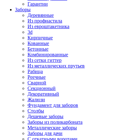
Гарантии
Заборы
Деревянные
Из профнастила
Из евроштакетника
3d
Кирпичные
Кованные
Бетонные
Комбинированные
Из сетки гиттер
Из металлических прутьев
Рабица
Реечные
Сварной
Секционный
Декоративный
Жалюзи
Фундамент для заборов
Столбы
Дешевые заборы
Заборы из поликарбоната
Металлические заборы
Заборы для дачи
С откатными воротами