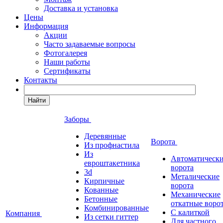
Доставка и установка
Цены
Информация
Акции
Часто задаваемые вопросы
Фотогалерея
Наши работы
Сертификаты
Контакты
Найти
Заборы
Деревянные
Ворота
Из профнастила
Из
Автоматическ
евроштакетника
ворота
3d
Металические
Кирпичные
ворота
Кованные
Механические
Бетонные
откатные воро
Комбинированные
С калиткой
Компания
Из сетки гиттер
Для частного