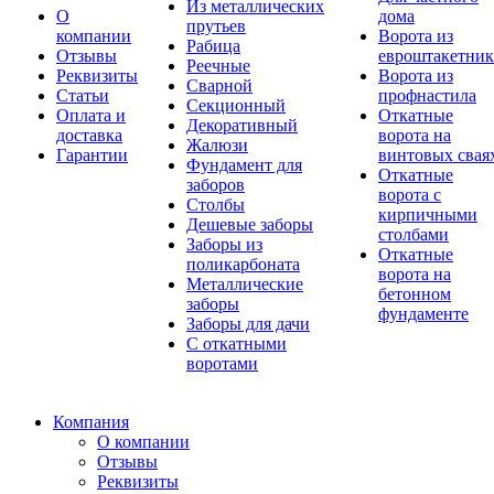
Из металлических
О
дома
прутьев
компании
Ворота из
Рабица
Отзывы
евроштакетник
Реечные
Реквизиты
Ворота из
Сварной
Статьи
профнастила
Секционный
Оплата и
Откатные
Декоративный
доставка
ворота на
Жалюзи
Гарантии
винтовых свая
Фундамент для
Откатные
заборов
ворота с
Столбы
кирпичными
Дешевые заборы
столбами
Заборы из
Откатные
поликарбоната
ворота на
Металлические
бетонном
заборы
фундаменте
Заборы для дачи
С откатными
воротами
Компания
О компании
Отзывы
Реквизиты