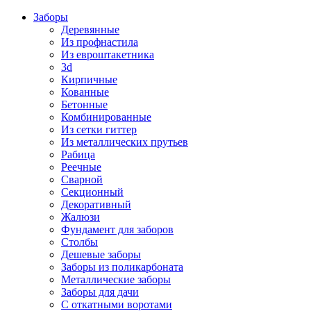
Заборы
Деревянные
Из профнастила
Из евроштакетника
3d
Кирпичные
Кованные
Бетонные
Комбинированные
Из сетки гиттер
Из металлических прутьев
Рабица
Реечные
Сварной
Секционный
Декоративный
Жалюзи
Фундамент для заборов
Столбы
Дешевые заборы
Заборы из поликарбоната
Металлические заборы
Заборы для дачи
С откатными воротами