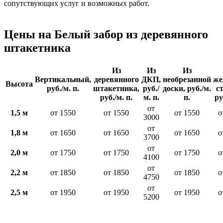
сопутствующих услуг и возможных работ.
Цены на Белый забор из деревянного
штакетника
Из
Из
Из
Вертикальный,
деревянного
ДКП,
необрезанной
же
Высота
руб./м. п.
штакетника,
руб./
доски, руб./м.
с
руб./м. п.
м. п.
п.
ру
от
1,5 м
от 1550
от 1550
от 1550
о
3000
от
1,8 м
от 1650
от 1650
от 1650
о
3700
от
2,0 м
от 1750
от 1750
от 1750
о
4100
от
2,2 м
от 1850
от 1850
от 1850
о
4750
от
2,5 м
от 1950
от 1950
от 1950
о
5200