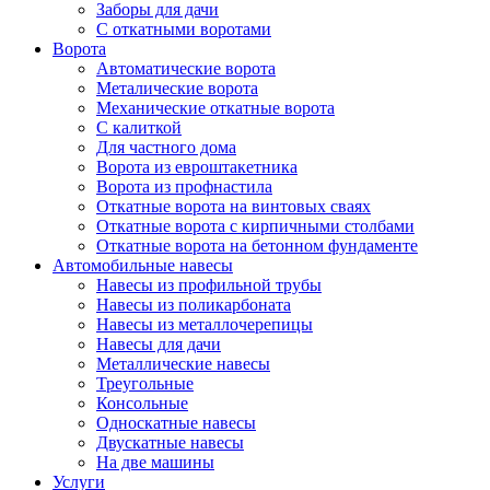
Заборы для дачи
С откатными воротами
Ворота
Автоматические ворота
Металические ворота
Механические откатные ворота
С калиткой
Для частного дома
Ворота из евроштакетника
Ворота из профнастила
Откатные ворота на винтовых сваях
Откатные ворота с кирпичными столбами
Откатные ворота на бетонном фундаменте
Автомобильные навесы
Навесы из профильной трубы
Навесы из поликарбоната
Навесы из металлочерепицы
Навесы для дачи
Металлические навесы
Треугольные
Консольные
Односкатные навесы
Двускатные навесы
На две машины
Услуги