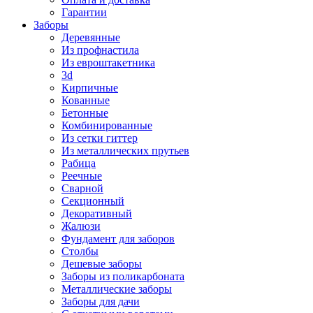
Гарантии
Заборы
Деревянные
Из профнастила
Из евроштакетника
3d
Кирпичные
Кованные
Бетонные
Комбинированные
Из сетки гиттер
Из металлических прутьев
Рабица
Реечные
Сварной
Секционный
Декоративный
Жалюзи
Фундамент для заборов
Столбы
Дешевые заборы
Заборы из поликарбоната
Металлические заборы
Заборы для дачи