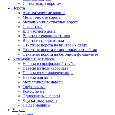
С откатными воротами
Ворота
Автоматические ворота
Металические ворота
Механические откатные ворота
С калиткой
Для частного дома
Ворота из евроштакетника
Ворота из профнастила
Откатные ворота на винтовых сваях
Откатные ворота с кирпичными столбами
Откатные ворота на бетонном фундаменте
Автомобильные навесы
Навесы из профильной трубы
Навесы из поликарбоната
Навесы из металлочерепицы
Навесы для дачи
Металлические навесы
Треугольные
Консольные
Односкатные навесы
Двускатные навесы
На две машины
Услуги
Замер