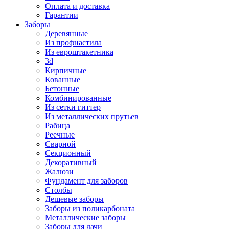
Оплата и доставка
Гарантии
Заборы
Деревянные
Из профнастила
Из евроштакетника
3d
Кирпичные
Кованные
Бетонные
Комбинированные
Из сетки гиттер
Из металлических прутьев
Рабица
Реечные
Сварной
Секционный
Декоративный
Жалюзи
Фундамент для заборов
Столбы
Дешевые заборы
Заборы из поликарбоната
Металлические заборы
Заборы для дачи