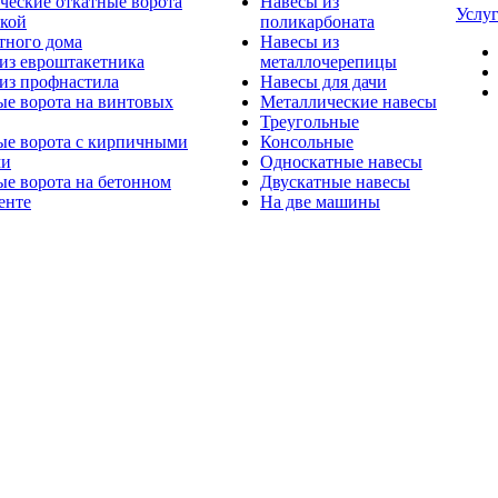
ческие откатные ворота
Навесы из
Услу
ткой
поликарбоната
тного дома
Навесы из
из евроштакетника
металлочерепицы
из профнастила
Навесы для дачи
ые ворота на винтовых
Металлические навесы
Треугольные
ые ворота с кирпичными
Консольные
ми
Односкатные навесы
е ворота на бетонном
Двускатные навесы
енте
На две машины