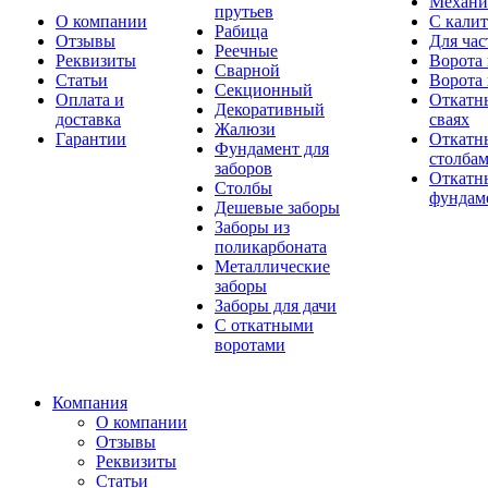
Механи
прутьев
О компании
С кали
Рабица
Отзывы
Для час
Реечные
Реквизиты
Ворота 
Сварной
Статьи
Ворота 
Секционный
Оплата и
Откатн
Декоративный
доставка
сваях
Жалюзи
Гарантии
Откатн
Фундамент для
столба
заборов
Откатны
Столбы
фундам
Дешевые заборы
Заборы из
поликарбоната
Металлические
заборы
Заборы для дачи
С откатными
воротами
Компания
О компании
Отзывы
Реквизиты
Статьи