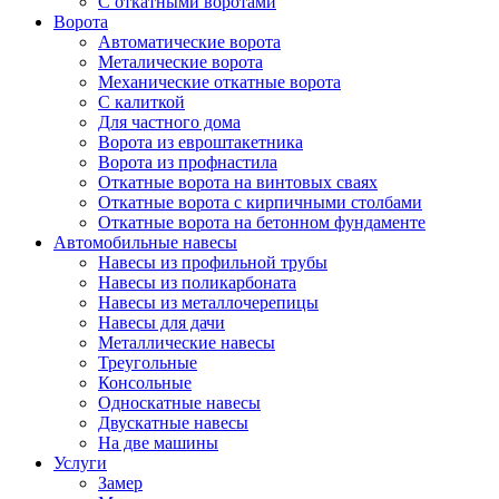
С откатными воротами
Ворота
Автоматические ворота
Металические ворота
Механические откатные ворота
С калиткой
Для частного дома
Ворота из евроштакетника
Ворота из профнастила
Откатные ворота на винтовых сваях
Откатные ворота с кирпичными столбами
Откатные ворота на бетонном фундаменте
Автомобильные навесы
Навесы из профильной трубы
Навесы из поликарбоната
Навесы из металлочерепицы
Навесы для дачи
Металлические навесы
Треугольные
Консольные
Односкатные навесы
Двускатные навесы
На две машины
Услуги
Замер