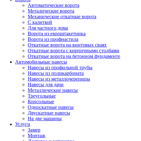
Автоматические ворота
Металические ворота
Механические откатные ворота
С калиткой
Для частного дома
Ворота из евроштакетника
Ворота из профнастила
Откатные ворота на винтовых сваях
Откатные ворота с кирпичными столбами
Откатные ворота на бетонном фундаменте
Автомобильные навесы
Навесы из профильной трубы
Навесы из поликарбоната
Навесы из металлочерепицы
Навесы для дачи
Металлические навесы
Треугольные
Консольные
Односкатные навесы
Двускатные навесы
На две машины
Услуги
Замер
Монтаж