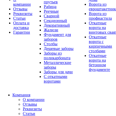
прутьев
компании
Ворота из
Рабица
Отзывы
евроштакетник
Реечные
Реквизиты
Ворота из
Сварной
Статьи
профнастила
Секционный
Оплата и
Откатные
Декоративный
доставка
ворота на
Жалюзи
Гарантии
винтовых свая
Фундамент для
Откатные
заборов
ворота с
Столбы
кирпичными
Дешевые заборы
столбами
Заборы из
Откатные
поликарбоната
ворота на
Металлические
бетонном
заборы
фундаменте
Заборы для дачи
С откатными
воротами
Компания
О компании
Отзывы
Реквизиты
Статьи