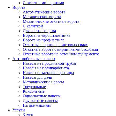
С откатными воротами
Ворота
Автоматические ворота
Металические ворота
Механические откатные ворота
С калиткой
Для частного дома
Ворота из евроштакетника
Ворота из профнастила
Откатные ворота на винтовых сваях
Откатные ворота с кирпичными столбами
Откатные ворота на бетонном фундаменте
Автомобильные навесы
Навесы из профильной трубы
Навесы из поликарбоната
Навесы из металлочерепицы
Навесы для дачи
Металлические навесы
Треугольные
Консольные
Односкатные навесы
Двускатные навесы
На две машины
Услуги
Замер