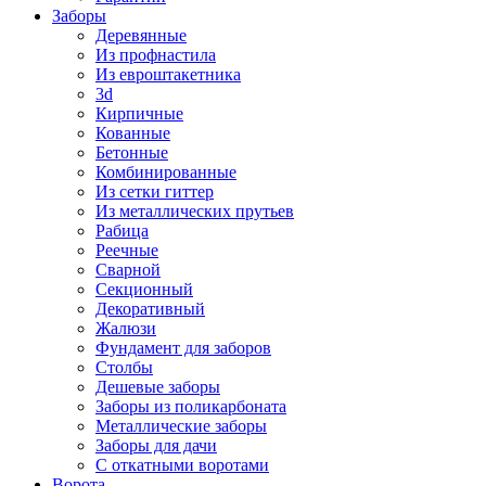
Заборы
Деревянные
Из профнастила
Из евроштакетника
3d
Кирпичные
Кованные
Бетонные
Комбинированные
Из сетки гиттер
Из металлических прутьев
Рабица
Реечные
Сварной
Секционный
Декоративный
Жалюзи
Фундамент для заборов
Столбы
Дешевые заборы
Заборы из поликарбоната
Металлические заборы
Заборы для дачи
С откатными воротами
Ворота