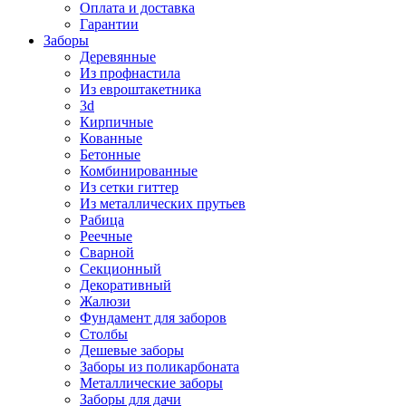
Оплата и доставка
Гарантии
Заборы
Деревянные
Из профнастила
Из евроштакетника
3d
Кирпичные
Кованные
Бетонные
Комбинированные
Из сетки гиттер
Из металлических прутьев
Рабица
Реечные
Сварной
Секционный
Декоративный
Жалюзи
Фундамент для заборов
Столбы
Дешевые заборы
Заборы из поликарбоната
Металлические заборы
Заборы для дачи