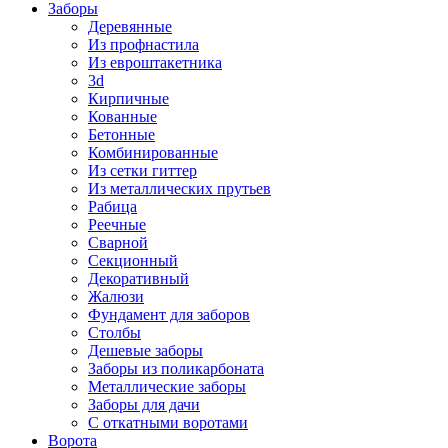
Заборы
Деревянные
Из профнастила
Из евроштакетника
3d
Кирпичные
Кованные
Бетонные
Комбинированные
Из сетки гиттер
Из металлических прутьев
Рабица
Реечные
Сварной
Секционный
Декоративный
Жалюзи
Фундамент для заборов
Столбы
Дешевые заборы
Заборы из поликарбоната
Металлические заборы
Заборы для дачи
С откатными воротами
Ворота