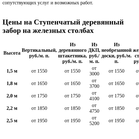
сопутствующих услуг и возможных работ.
Цены на Ступенчатый деревянный
забор на железных столбах
Из
Из
Из
Вертикальный,
деревянного
ДКП,
необрезанной
же
Высота
руб./м. п.
штакетника,
руб./
доски, руб./м.
с
руб./м. п.
м. п.
п.
ру
от
1,5 м
от 1550
от 1550
от 1550
о
3000
от
1,8 м
от 1650
от 1650
от 1650
о
3700
от
2,0 м
от 1750
от 1750
от 1750
о
4100
от
2,2 м
от 1850
от 1850
от 1850
о
4750
от
2,5 м
от 1950
от 1950
от 1950
о
5200