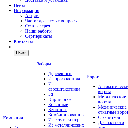
Доставка и установка
Цены
Информация
Акции
Часто задаваемые вопросы
Фотогалерея
Наши работы
Сертификаты
Контакты
Найти
Заборы
Деревянные
Ворота
Из профнастила
Из
Автоматическ
евроштакетника
ворота
3d
Металические
Кирпичные
ворота
Кованные
Механические
Бетонные
откатные воро
Комбинированные
С калиткой
Компания
Из сетки гиттер
Для частного
Из металлических
О
дома