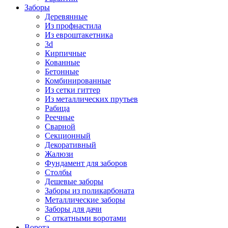
Заборы
Деревянные
Из профнастила
Из евроштакетника
3d
Кирпичные
Кованные
Бетонные
Комбинированные
Из сетки гиттер
Из металлических прутьев
Рабица
Реечные
Сварной
Секционный
Декоративный
Жалюзи
Фундамент для заборов
Столбы
Дешевые заборы
Заборы из поликарбоната
Металлические заборы
Заборы для дачи
С откатными воротами
Ворота