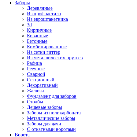
Заборы
Деревянные
Из профнастила
Из евроштакетника
3d
Кирпичные
Кованные
Бетонные
Комбинированные
Из сетки гиттер
Из металлических прутьев
Рабица
Реечные
Сварной
Секционный
Декоративный
Жалюзи
Фундамент для заборов
Столбы
Дешевые заборы
Заборы из поликарбоната
Металлические заборы
Заборы для дачи
С откатными воротами
Ворота