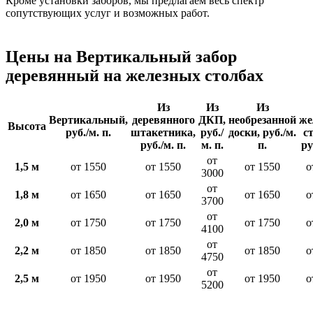
Кроме установки заборов, мы предлагаем весь спектр
сопутствующих услуг и возможных работ.
Цены на Вертикальный забор
деревянный на железных столбах
Из
Из
Из
Вертикальный,
деревянного
ДКП,
необрезанной
же
Высота
руб./м. п.
штакетника,
руб./
доски, руб./м.
с
руб./м. п.
м. п.
п.
ру
от
1,5 м
от 1550
от 1550
от 1550
о
3000
от
1,8 м
от 1650
от 1650
от 1650
о
3700
от
2,0 м
от 1750
от 1750
от 1750
о
4100
от
2,2 м
от 1850
от 1850
от 1850
о
4750
от
2,5 м
от 1950
от 1950
от 1950
о
5200