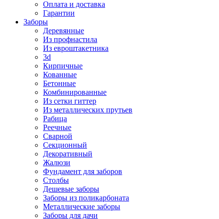
Оплата и доставка
Гарантии
Заборы
Деревянные
Из профнастила
Из евроштакетника
3d
Кирпичные
Кованные
Бетонные
Комбинированные
Из сетки гиттер
Из металлических прутьев
Рабица
Реечные
Сварной
Секционный
Декоративный
Жалюзи
Фундамент для заборов
Столбы
Дешевые заборы
Заборы из поликарбоната
Металлические заборы
Заборы для дачи