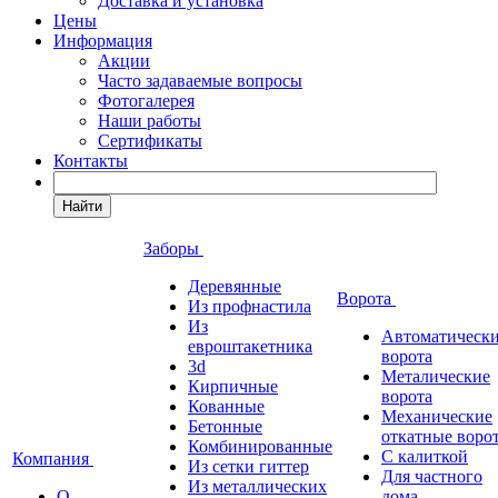
Доставка и установка
Цены
Информация
Акции
Часто задаваемые вопросы
Фотогалерея
Наши работы
Сертификаты
Контакты
Найти
Заборы
Деревянные
Ворота
Из профнастила
Из
Автоматическ
евроштакетника
ворота
3d
Металические
Кирпичные
ворота
Кованные
Механические
Бетонные
откатные воро
Комбинированные
С калиткой
Компания
Из сетки гиттер
Для частного
Из металлических
О
дома