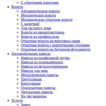
С откатными воротами
Ворота
Автоматические ворота
Металические ворота
Механические откатные ворота
С калиткой
Для частного дома
Ворота из евроштакетника
Ворота из профнастила
Откатные ворота на винтовых сваях
Откатные ворота с кирпичными столбами
Откатные ворота на бетонном фундаменте
Автомобильные навесы
Навесы из профильной трубы
Навесы из поликарбоната
Навесы из металлочерепицы
Навесы для дачи
Металлические навесы
Треугольные
Консольные
Односкатные навесы
Двускатные навесы
На две машины
Услуги
Замер