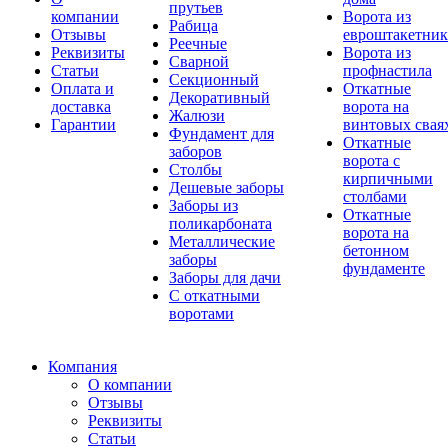
прутьев
компании
Ворота из
Рабица
Отзывы
евроштакетник
Реечные
Реквизиты
Ворота из
Сварной
Статьи
профнастила
Секционный
Оплата и
Откатные
Декоративный
доставка
ворота на
Жалюзи
Гарантии
винтовых свая
Фундамент для
Откатные
заборов
ворота с
Столбы
кирпичными
Дешевые заборы
столбами
Заборы из
Откатные
поликарбоната
ворота на
Металлические
бетонном
заборы
фундаменте
Заборы для дачи
С откатными
воротами
Компания
О компании
Отзывы
Реквизиты
Статьи