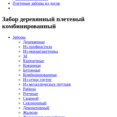
Плетеные заборы из досок
Забор деревянный плетеный
комбинированный
Заборы
Деревянные
Из профнастила
Из евроштакетника
3d
Кирпичные
Кованные
Бетонные
Комбинированные
Из сетки гиттер
Из металлических прутьев
Рабица
Реечные
Сварной
Секционный
Декоративный
Жалюзи