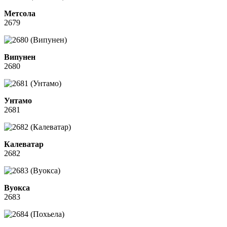
Метсола
2679
Випунен
2680
Унтамо
2681
Калеватар
2682
Вуокса
2683