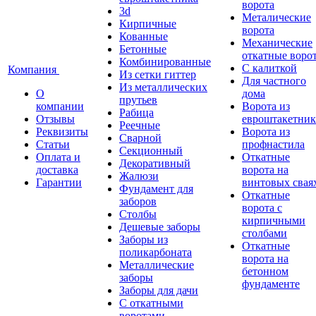
ворота
3d
Металические
Кирпичные
ворота
Кованные
Механические
Бетонные
откатные воро
Комбинированные
С калиткой
Компания
Из сетки гиттер
Для частного
Из металлических
О
дома
прутьев
компании
Ворота из
Рабица
Отзывы
евроштакетник
Реечные
Реквизиты
Ворота из
Сварной
Статьи
профнастила
Секционный
Оплата и
Откатные
Декоративный
доставка
ворота на
Жалюзи
Гарантии
винтовых свая
Фундамент для
Откатные
заборов
ворота с
Столбы
кирпичными
Дешевые заборы
столбами
Заборы из
Откатные
поликарбоната
ворота на
Металлические
бетонном
заборы
фундаменте
Заборы для дачи
С откатными
воротами