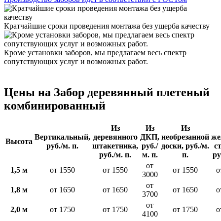
Кратчайшие сроки проведения монтажа без ущерба качеству
Кроме установки заборов, мы предлагаем весь спектр
сопутствующих услуг и возможных работ.
Цены на Забор деревянный плетеный
комбинированный
Из
Из
Из
Вертикальный,
деревянного
ДКП,
необрезанной
же
Высота
руб./м. п.
штакетника,
руб./
доски, руб./м.
с
руб./м. п.
м. п.
п.
ру
от
1,5 м
от 1550
от 1550
от 1550
о
3000
от
1,8 м
от 1650
от 1650
от 1650
о
3700
от
2,0 м
от 1750
от 1750
от 1750
о
4100