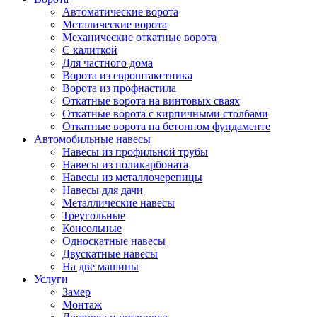
Автоматические ворота
Металические ворота
Механические откатные ворота
С калиткой
Для частного дома
Ворота из евроштакетника
Ворота из профнастила
Откатные ворота на винтовых сваях
Откатные ворота с кирпичными столбами
Откатные ворота на бетонном фундаменте
Автомобильные навесы
Навесы из профильной трубы
Навесы из поликарбоната
Навесы из металлочерепицы
Навесы для дачи
Металлические навесы
Треугольные
Консольные
Односкатные навесы
Двускатные навесы
На две машины
Услуги
Замер
Монтаж