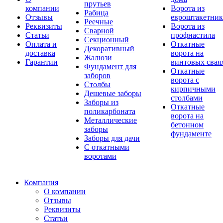
прутьев
компании
Ворота из
Рабица
Отзывы
евроштакетник
Реечные
Реквизиты
Ворота из
Сварной
Статьи
профнастила
Секционный
Оплата и
Откатные
Декоративный
доставка
ворота на
Жалюзи
Гарантии
винтовых свая
Фундамент для
Откатные
заборов
ворота с
Столбы
кирпичными
Дешевые заборы
столбами
Заборы из
Откатные
поликарбоната
ворота на
Металлические
бетонном
заборы
фундаменте
Заборы для дачи
С откатными
воротами
Компания
О компании
Отзывы
Реквизиты
Статьи