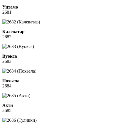
Унтамо
2681
Калеватар
2682
Вуокса
2683
Похьела
2684
Ахти
2685