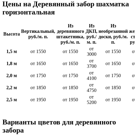
Цены на Деревянный забор шахматка
горизонтальная
Из
Из
Из
Вертикальный,
деревянного
ДКП,
необрезанной
же
Высота
руб./м. п.
штакетника,
руб./
доски, руб./м.
с
руб./м. п.
м. п.
п.
ру
от
1,5 м
от 1550
от 1550
от 1550
о
3000
от
1,8 м
от 1650
от 1650
от 1650
о
3700
от
2,0 м
от 1750
от 1750
от 1750
о
4100
от
2,2 м
от 1850
от 1850
от 1850
о
4750
от
2,5 м
от 1950
от 1950
от 1950
о
5200
Варианты цветов для деревянного
забора