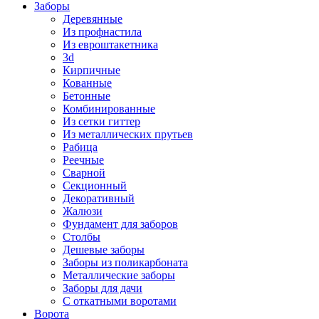
Заборы
Деревянные
Из профнастила
Из евроштакетника
3d
Кирпичные
Кованные
Бетонные
Комбинированные
Из сетки гиттер
Из металлических прутьев
Рабица
Реечные
Сварной
Секционный
Декоративный
Жалюзи
Фундамент для заборов
Столбы
Дешевые заборы
Заборы из поликарбоната
Металлические заборы
Заборы для дачи
С откатными воротами
Ворота