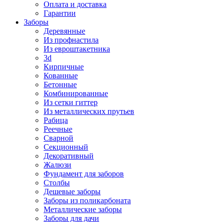
Оплата и доставка
Гарантии
Заборы
Деревянные
Из профнастила
Из евроштакетника
3d
Кирпичные
Кованные
Бетонные
Комбинированные
Из сетки гиттер
Из металлических прутьев
Рабица
Реечные
Сварной
Секционный
Декоративный
Жалюзи
Фундамент для заборов
Столбы
Дешевые заборы
Заборы из поликарбоната
Металлические заборы
Заборы для дачи