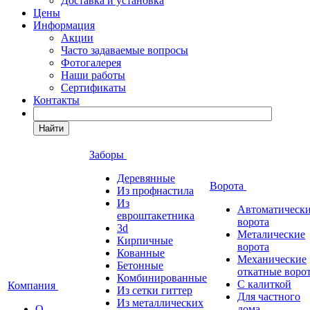
Доставка и установка
Цены
Информация
Акции
Часто задаваемые вопросы
Фотогалерея
Наши работы
Сертификаты
Контакты
Найти
Заборы
Деревянные
Ворота
Из профнастила
Из
Автоматическ
евроштакетника
ворота
3d
Металические
Кирпичные
ворота
Кованные
Механические
Бетонные
откатные воро
Комбинированные
С калиткой
Компания
Из сетки гиттер
Для частного
Из металлических
О
дома