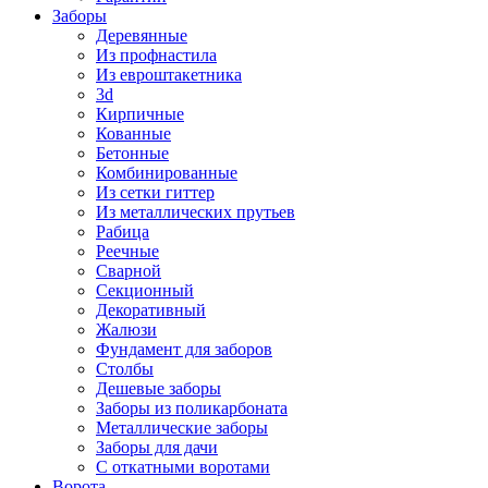
Заборы
Деревянные
Из профнастила
Из евроштакетника
3d
Кирпичные
Кованные
Бетонные
Комбинированные
Из сетки гиттер
Из металлических прутьев
Рабица
Реечные
Сварной
Секционный
Декоративный
Жалюзи
Фундамент для заборов
Столбы
Дешевые заборы
Заборы из поликарбоната
Металлические заборы
Заборы для дачи
С откатными воротами
Ворота