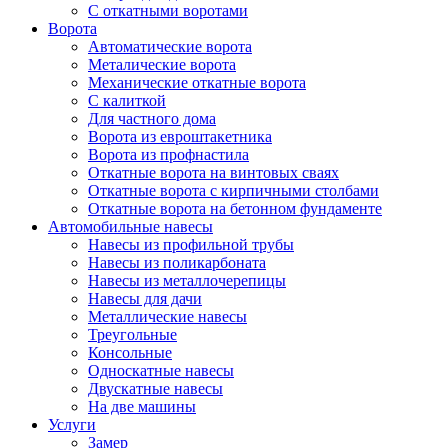
С откатными воротами
Ворота
Автоматические ворота
Металические ворота
Механические откатные ворота
С калиткой
Для частного дома
Ворота из евроштакетника
Ворота из профнастила
Откатные ворота на винтовых сваях
Откатные ворота с кирпичными столбами
Откатные ворота на бетонном фундаменте
Автомобильные навесы
Навесы из профильной трубы
Навесы из поликарбоната
Навесы из металлочерепицы
Навесы для дачи
Металлические навесы
Треугольные
Консольные
Односкатные навесы
Двускатные навесы
На две машины
Услуги
Замер