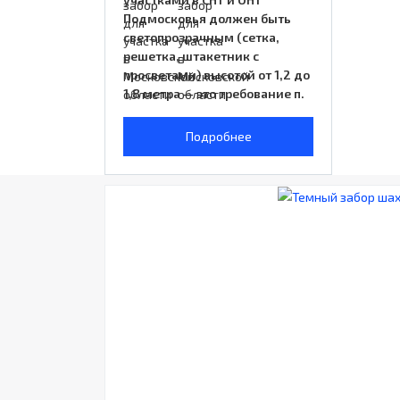
Подмосковья должен быть
светопрозрачным (сетка,
решетка, штакетник с
просветами) высотой от 1,2 до
1,8 метра — это требование п.
Подробнее