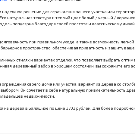
адежное решение для ограждения вашего участка или территории высот
60 м. Его натуральная текстура и теплый цвет белый / черный / кори
дель популярна благодаря своей простоте и классическому дизайн
олговечность при правильном уходе, а также возможность легкой
 барьерное пространство, обеспечивая приватность и защиту ваше
зличных стилях и вариантах отделки, что позволяет выбрать оптим
живая деревянный забор в хорошем состоянии, вы сохраните его 
ограждения своего дома или участка, вариант из дерева со столба
 выбором. Он сочетает в себе натуральную привлекательность др
 владельцев недвижимости.
а из дерева в Балашихе по цене 3703 рублей. Для более подробно