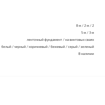
8 м / 2 м / 2
5 м / 3 м
ленточный фундамент / на винтовых сваях
белый / черный / коричневый / бежевый / серый / зеленый
В наличии