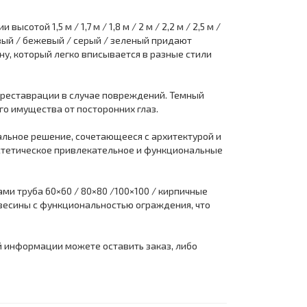
ой 1,5 м / 1,7 м / 1,8 м / 2 м / 2,2 м / 2,5 м /
чневый / бежевый / серый / зеленый придают
у, который легко вписывается в разные стили
 реставрации в случае повреждений. Темный
го имущества от посторонних глаз.
альное решение, сочетающееся с архитектурой и
эстетическое привлекательное и функциональные
ми труба 60×60 / 80×80 /100×100 / кирпичные
евесины с функциональностью ограждения, что
й информации можете оставить заказ, либо