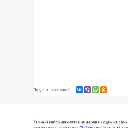
Поделиться ссылкой:
Темный забор шахматка из дерева - один из сам
все изделия из раздела "
Заборы шахматка из де