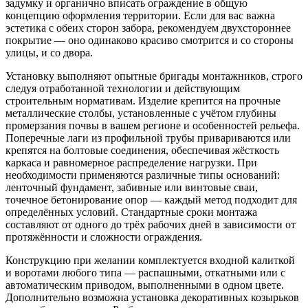
задумку и органично вписать ограждение в общую
концепцию оформления территории. Если для вас важна
эстетика с обеих сторон забора, рекомендуем двухстороннее
покрытие — оно одинаково красиво смотрится и со стороны
улицы, и со двора.
Установку выполняют опытные бригады монтажников, строго
следуя отработанной технологии и действующим
строительным нормативам. Изделие крепится на прочные
металлические столбы, установленные с учётом глубины
промерзания почвы в вашем регионе и особенностей рельефа.
Поперечные лаги из профильной трубы привариваются или
крепятся на болтовые соединения, обеспечивая жёсткость
каркаса и равномерное распределение нагрузки. При
необходимости применяются различные типы оснований:
ленточный фундамент, забивные или винтовые сваи,
точечное бетонирование опор — каждый метод подходит для
определённых условий. Стандартные сроки монтажа
составляют от одного до трёх рабочих дней в зависимости от
протяжённости и сложности ограждения.
Конструкцию при желании комплектуется входной калиткой
и воротами любого типа — распашными, откатными или с
автоматическим приводом, выполненными в одном цвете.
Дополнительно возможна установка декоративных козырьков