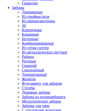
Гарантии
Заборы
Деревянные
Из профнастила
Из евроштакетника
3d
Кирпичные
Кованные
Бетонные
Комбинированные
Из сетки гиттер
Из металлических прутьев
Рабица
Реечные
Сварной
Секционный
Декоративный
Жалюзи
Фундамент для заборов
Столбы
Дешевые заборы
Заборы из поликарбоната
Металлические заборы
Заборы для дачи
С откатными воротами