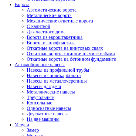
Ворота
Автоматические ворота
Металические ворота
Механические откатные ворота
С калиткой
Для частного дома
Ворота из евроштакетника
Ворота из профнастила
Откатные ворота на винтовых сваях
Откатные ворота с кирпичными столбами
Откатные ворота на бетонном фундаменте
Автомобильные навесы
Навесы из профильной трубы
Навесы из поликарбоната
Навесы из металлочерепицы
Навесы для дачи
Металлические навесы
Треугольные
Консольные
Односкатные навесы
Двускатные навесы
На две машины
Услуги
Замер
Монтаж