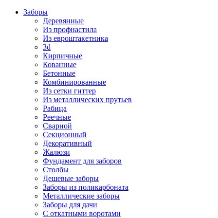
Заборы
Деревянные
Из профнастила
Из евроштакетника
3d
Кирпичные
Кованные
Бетонные
Комбинированные
Из сетки гиттер
Из металлических прутьев
Рабица
Реечные
Сварной
Секционный
Декоративный
Жалюзи
Фундамент для заборов
Столбы
Дешевые заборы
Заборы из поликарбоната
Металлические заборы
Заборы для дачи
С откатными воротами