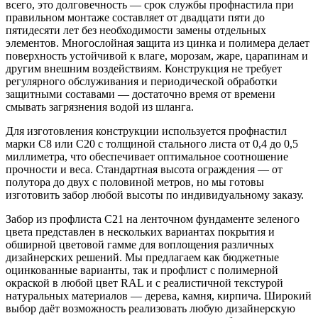
всего, это долговечность — срок службы профнастила при
правильном монтаже составляет от двадцати пяти до
пятидесяти лет без необходимости замены отдельных
элементов. Многослойная защита из цинка и полимера делает
поверхность устойчивой к влаге, морозам, жаре, царапинам и
другим внешним воздействиям. Конструкция не требует
регулярного обслуживания и периодической обработки
защитными составами — достаточно время от времени
смывать загрязнения водой из шланга.
Для изготовления конструкции используется профнастил
марки С8 или С20 с толщиной стального листа от 0,4 до 0,5
миллиметра, что обеспечивает оптимальное соотношение
прочности и веса. Стандартная высота ограждения — от
полутора до двух с половиной метров, но мы готовы
изготовить забор любой высоты по индивидуальному заказу.
Забор из профлиста C21 на ленточном фундаменте зеленого
цвета представлен в нескольких вариантах покрытия и
обширной цветовой гамме для воплощения различных
дизайнерских решений. Мы предлагаем как бюджетные
оцинкованные варианты, так и профлист с полимерной
окраской в любой цвет RAL и с реалистичной текстурой
натуральных материалов — дерева, камня, кирпича. Широкий
выбор даёт возможность реализовать любую дизайнерскую