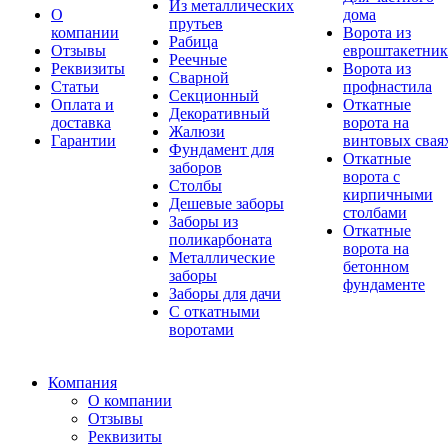
Из металлических
О
дома
прутьев
компании
Ворота из
Рабица
Отзывы
евроштакетник
Реечные
Реквизиты
Ворота из
Сварной
Статьи
профнастила
Секционный
Оплата и
Откатные
Декоративный
доставка
ворота на
Жалюзи
Гарантии
винтовых свая
Фундамент для
Откатные
заборов
ворота с
Столбы
кирпичными
Дешевые заборы
столбами
Заборы из
Откатные
поликарбоната
ворота на
Металлические
бетонном
заборы
фундаменте
Заборы для дачи
С откатными
воротами
Компания
О компании
Отзывы
Реквизиты