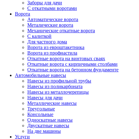
Заборы для дачи
С откатными воротами
Ворота
Автоматические ворота
Металические ворота
Механические откатные ворота
С калиткой
Для частного дома
Ворота из евроштакетника
Ворота из профнастила
Откатные ворота на винтовых сваях
Откатные ворота с кирпичными столбами
Откатные ворота на бетонном фундаменте
Автомобильные навесы
Навесы из профильной трубы
Навесы из поликарбоната
Навесы из металлочерепицы
Навесы для дачи
Металлические навесы
Треугольные
Консольные
Односкатные навесы
Двускатные навесы
На две машины
Услуги