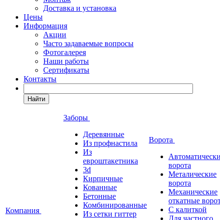
Доставка и установка
Цены
Информация
Акции
Часто задаваемые вопросы
Фотогалерея
Наши работы
Сертификаты
Контакты
Найти
Заборы
Деревянные
Ворота
Из профнастила
Из
Автоматическ
евроштакетника
ворота
3d
Металические
Кирпичные
ворота
Кованные
Механические
Бетонные
откатные воро
Комбинированные
С калиткой
Компания
Из сетки гиттер
Для частного